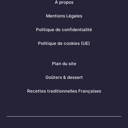
À propos
e
t
t
b
e
a
Mentions Légales
o
r
g
Politique de confidentialité
o
e
r
k
s
a
Politique de cookies (UE)
t
m
Plan du site
Goûters & dessert
Recettes traditionnelles Françaises