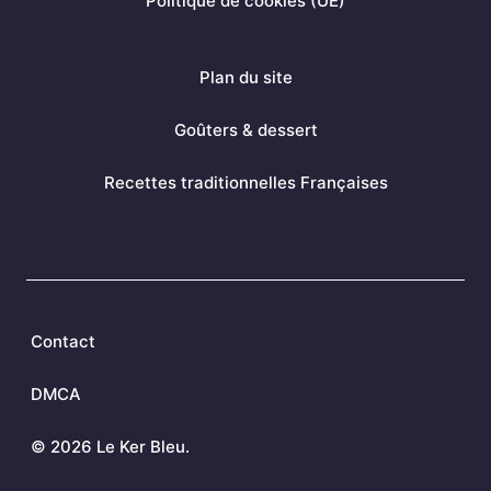
Politique de cookies (UE)
t
m
Plan du site
Goûters & dessert
Recettes traditionnelles Françaises
Contact
DMCA
©
2026 Le Ker Bleu.