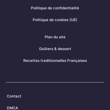
o
r
g
Politique de confidentialité
o
e
r
k
s
a
Politique de cookies (UE)
t
m
Plan du site
Goûters & dessert
Recettes traditionnelles Françaises
Contact
DMCA