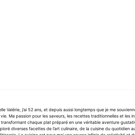
lle Valérie, j’ai 52 ans, et depuis aussi longtemps que je me souvienn
ie. Ma passion pour les saveurs, les recettes traditionnelles et les i
transformant chaque plat préparé en une véritable aventure gustati
xploré diverses facettes de l’art culinaire, de la cuisine du quotidien 
âtisserie. La cuisine est pour moi une source infinie de créativité et de