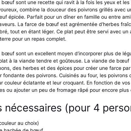
bœuf sont une recette qui ravit à la fois les yeux et les p
avoureux, combine la douceur des poivrons grillés avec 
 épicée. Parfait pour un dîner en famille ou entre amis,
saveurs. La farce de bœuf est agrémentée d’herbes fraî
libré, tout en étant léger. Ce plat peut être servi avec
terre pour un repas complet.
u bœuf sont un excellent moyen d’incorporer plus de l
plat à la viande tendre et goûteuse. La viande de bœu
ons, des herbes et des épices pour créer une farce par
ir fondante des poivrons. Cuisinés au four, les poivrons
ur couleur éclatante et leur croquant. En fonction de vo
ces ou ajouter un peu de fromage râpé pour encore plu
s nécessaires (pour 4 perso
couleur au choix)
de hachée de bœuf