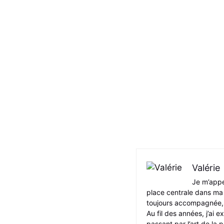
Valérie
Je m’appe
place centrale dans ma v
toujours accompagnée, 
Au fil des années, j’ai e
passant par l’art de la p