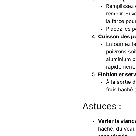
Remplissez 
remplir. Si 
la farce po
Placez les p
Cuisson des po
Enfournez le
poivrons soi
aluminium pe
rapidement.
Finition et serv
À la sortie 
frais haché 
Astuces :
Varier la viande
haché, du veau