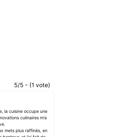
5/5 - (1 vote)
e, la cuisine occupe une
nnovations culinaires m’a
ve.
aux mets plus raffinés, en
 bonheur, et j’ai fait de