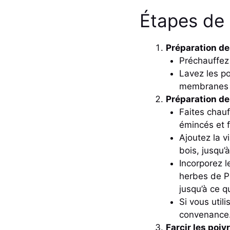
Étapes de 
Préparation de
Préchauffez 
Lavez les po
membranes i
Préparation de 
Faites chauf
émincés et f
Ajoutez la v
bois, jusqu’à
Incorporez l
herbes de P
jusqu’à ce q
Si vous utili
convenance
Farcir les poiv