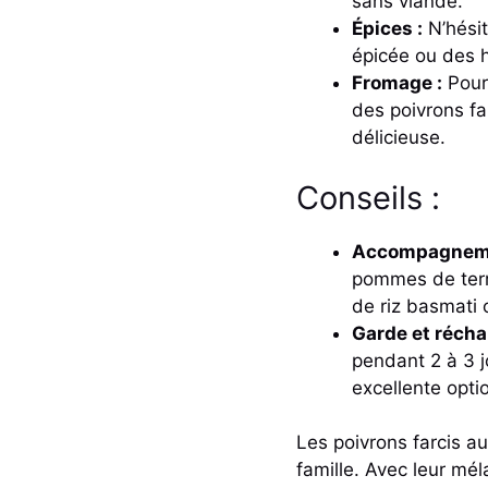
sans viande.
Épices :
N’hésit
épicée ou des h
Fromage :
Pour
des poivrons fa
délicieuse.
Conseils :
Accompagneme
pommes de terre
de riz basmati 
Garde et récha
pendant 2 à 3 j
excellente opti
Les poivrons farcis au
famille. Avec leur mé