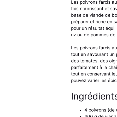
Les poivrons farcis au 
fois nourrissant et s
base de viande de bœuf
préparer et riche en 
pour un résultat équi
riz ou de pommes de 
Les poivrons farcis a
tout en savourant un 
des tomates, des oign
parfaitement à la cha
tout en conservant le
pouvez varier les épi
Ingrédient
4 poivrons (de 
400 g de vian