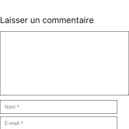
Laisser un commentaire
Commentaire
Nom
E-
mail