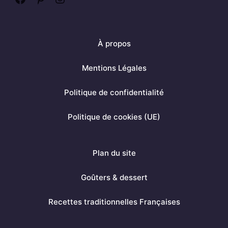
F
P
I
a
i
n
c
n
s
À propos
e
t
t
b
e
a
Mentions Légales
o
r
g
Politique de confidentialité
o
e
r
k
s
a
Politique de cookies (UE)
t
m
Plan du site
Goûters & dessert
Recettes traditionnelles Françaises