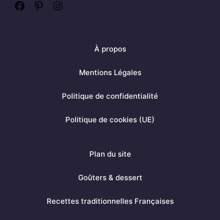
F
P
I
a
i
n
c
n
s
À propos
e
t
t
b
e
a
Mentions Légales
o
r
g
Politique de confidentialité
o
e
r
k
s
a
Politique de cookies (UE)
t
m
Plan du site
Goûters & dessert
Recettes traditionnelles Françaises