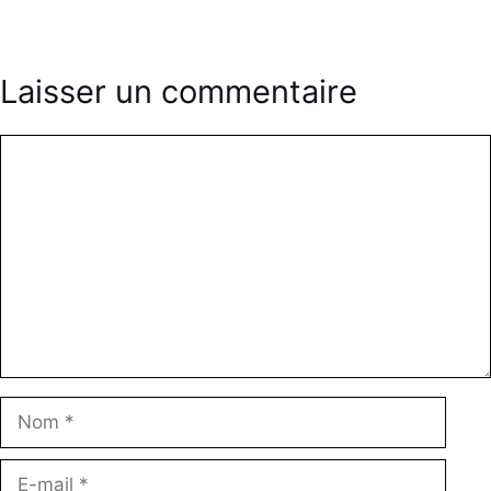
Laisser un commentaire
Commentaire
Nom
E-