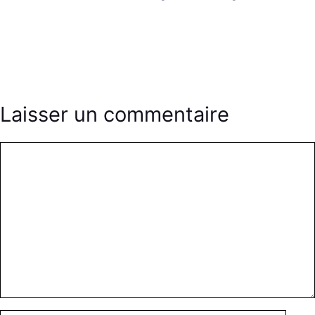
Laisser un commentaire
Commentaire