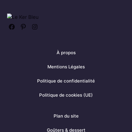
F
P
I
a
i
n
c
n
s
À propos
e
t
t
b
e
a
Mentions Légales
o
r
g
Politique de confidentialité
o
e
r
k
s
a
Politique de cookies (UE)
t
m
Plan du site
Goûters & dessert