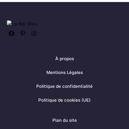
F
P
I
a
i
n
c
n
s
À propos
e
t
t
b
e
a
Mentions Légales
o
r
g
Politique de confidentialité
o
e
r
k
s
a
Politique de cookies (UE)
t
m
Plan du site