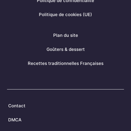
Politique de confidentialité
o
e
r
k
s
a
Politique de cookies (UE)
t
m
Plan du site
Goûters & dessert
Recettes traditionnelles Françaises
Contact
DMCA