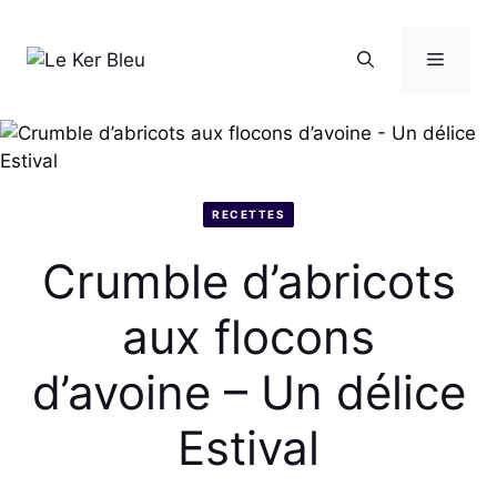
Aller
au
Menu
contenu
RECETTES
Crumble d’abricots
aux flocons
d’avoine – Un délice
Estival