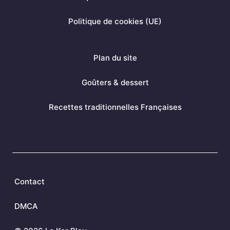
o
e
r
k
s
a
Politique de cookies (UE)
t
m
Plan du site
Goûters & dessert
Recettes traditionnelles Françaises
Contact
DMCA