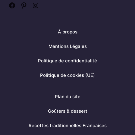
F
P
I
a
i
n
c
n
s
À propos
e
t
t
b
e
a
Mentions Légales
o
r
g
Politique de confidentialité
o
e
r
k
s
a
Politique de cookies (UE)
t
m
Plan du site
Goûters & dessert
Recettes traditionnelles Françaises