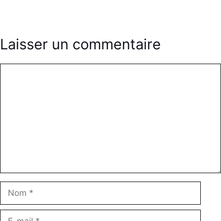
Laisser un commentaire
Commentaire
Nom
E-