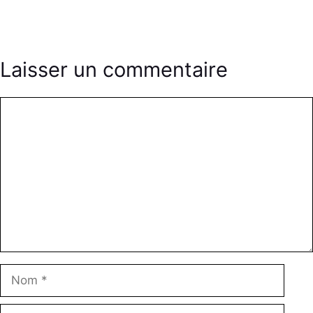
Laisser un commentaire
Commentaire
Nom
E-