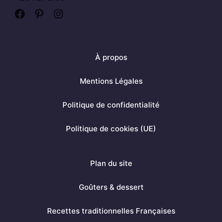
F
P
I
a
i
n
c
n
s
À propos
e
t
t
b
e
a
Mentions Légales
o
r
g
Politique de confidentialité
o
e
r
k
s
a
Politique de cookies (UE)
t
m
Plan du site
Goûters & dessert
Recettes traditionnelles Françaises