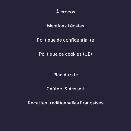
c
n
s
À propos
e
t
t
b
e
a
Mentions Légales
o
r
g
Politique de confidentialité
o
e
r
k
s
a
Politique de cookies (UE)
t
m
Plan du site
Goûters & dessert
Recettes traditionnelles Françaises