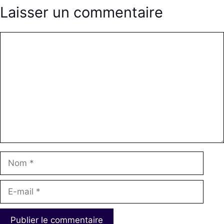
Laisser un commentaire
Commentaire
Nom
E-
mail