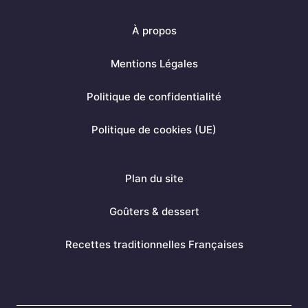
c
n
s
À propos
e
t
t
b
e
a
Mentions Légales
o
r
g
Politique de confidentialité
o
e
r
k
s
a
Politique de cookies (UE)
t
m
Plan du site
Goûters & dessert
Recettes traditionnelles Françaises