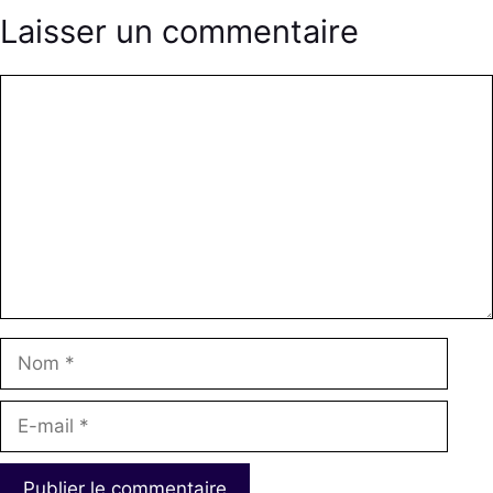
Laisser un commentaire
Commentaire
Nom
E-
mail