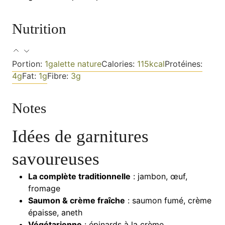
Nutrition
Portion:
1
galette nature
Calories:
115
kcal
Protéines:
4
g
Fat:
1
g
Fibre:
3
g
Notes
Idées de garnitures
savoureuses
La complète traditionnelle
: jambon, œuf,
fromage
Saumon & crème fraîche
: saumon fumé, crème
épaisse, aneth
Végétarienne
: épinards à la crème,