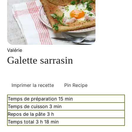
Valérie
Galette sarrasin
Imprimer la recette
Pin Recipe
minutes
Temps de préparation
15
min
minutes
Temps de cuisson
3
min
heures
Repos de la pâte
3
h
heures
minutes
Temps total
3
h
18
min