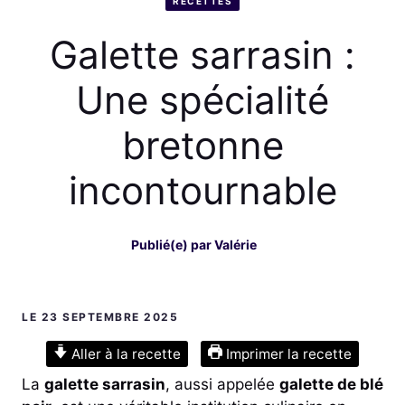
RECETTES
Galette sarrasin :
Une spécialité
bretonne
incontournable
Publié(e) par
Valérie
LE 23 SEPTEMBRE 2025
Aller à la recette
Imprimer la recette
La
galette sarrasin
, aussi appelée
galette de blé