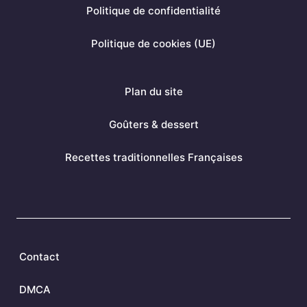
Politique de confidentialité
o
e
r
k
s
a
Politique de cookies (UE)
t
m
Plan du site
Goûters & dessert
Recettes traditionnelles Françaises
Contact
DMCA